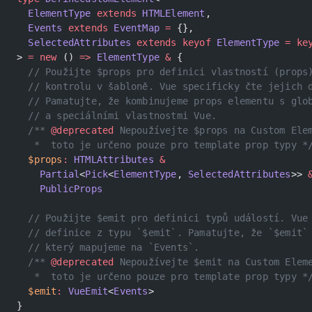
  ElementType
 extends
 HTMLElement
,
  Events
 extends
 EventMap
 =
 {},
  SelectedAttributes
 extends
 keyof
 ElementType
 =
 ke
> 
=
 new
 () 
=>
 ElementType
 &
 {
  // Použijte $props pro definici vlastností (props
  // kontrolu v šabloně. Vue specificky čte jejich 
  // Pamatujte, že kombinujeme props elementu s glo
  // a speciálními vlastnostmi Vue.
  /** 
@deprecated
 Nepoužívejte $props na Custom Ele
   *  toto je určeno pouze pro template prop typy *
  $props
:
 HTMLAttributes
 &
    Partial
<
Pick
<
ElementType
, 
SelectedAttributes
>> 
    PublicProps
  // Použijte $emit pro definici typů událostí. Vue
  // definice z typu `$emit`. Pamatujte, že `$emit`
  // který mapujeme na `Events`.
  /** 
@deprecated
 Nepoužívejte $emit na Custom Elem
   *  toto je určeno pouze pro template prop typy *
  $emit
:
 VueEmit
<
Events
>
}