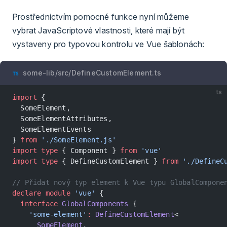
Prostřednictvím pomocné funkce nyní můžeme
vybrat JavaScriptové vlastnosti, které mají být
vystaveny pro typovou kontrolu ve Vue šablonách:
some-lib/src/DefineCustomElement.ts
ts
import
 {
  SomeElement,
  SomeElementAttributes,
  SomeElementEvents
} 
from
 './SomeElement.js'
import
 type
 { Component } 
from
 'vue'
import
 type
 { DefineCustomElement } 
from
 './DefineC
// Přidat nový typ element k Vue typu GlobalCompone
declare
 module
 'vue'
 {
  interface
 GlobalComponents
 {
    'some-element'
:
 DefineCustomElement
<
      SomeElement
,