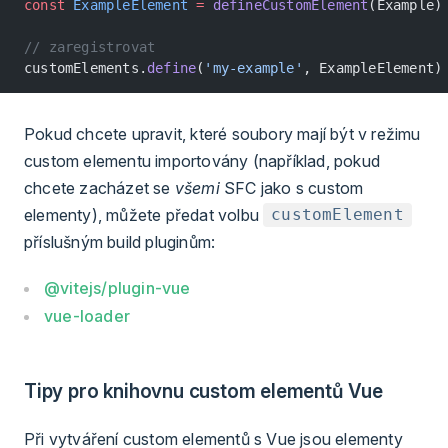
const
 ExampleElement
 =
 defineCustomElement
(Example)
// zaregistrovat
customElements.
define
(
'my-example'
, ExampleElement)
Pokud chcete upravit, které soubory mají být v režimu
custom elementu importovány (například, pokud
chcete zacházet se
všemi
SFC jako s custom
elementy), můžete předat volbu
customElement
příslušným build pluginům:
@vitejs/plugin-vue
vue-loader
Tipy pro knihovnu custom elementů Vue
Při vytváření custom elementů s Vue jsou elementy