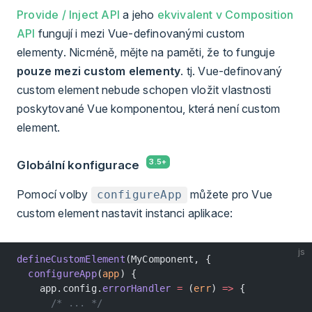
Provide / Inject API
a jeho
ekvivalent v Composition
API
fungují i mezi Vue-definovanými custom
elementy. Nicméně, mějte na paměti, že to funguje
pouze mezi custom elementy
. tj. Vue-definovaný
custom element nebude schopen vložit vlastnosti
poskytované Vue komponentou, která není custom
element.
Globální konfigurace
Pomocí volby
můžete pro Vue
configureApp
custom element nastavit instanci aplikace:
js
defineCustomElement
(MyComponent, {
  configureApp
(
app
) {
    app.config.
errorHandler
 =
 (
err
) 
=>
 {
      /* ... */