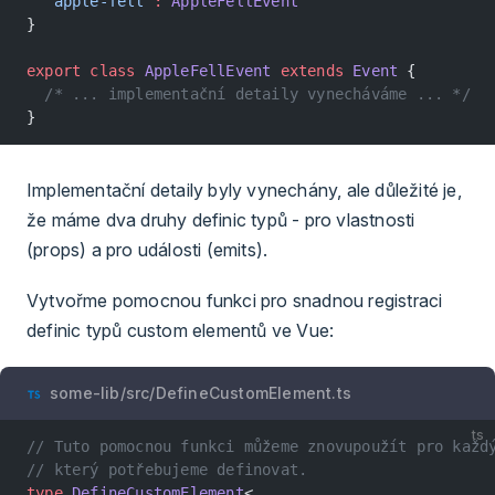
  'apple-fell'
:
 AppleFellEvent
}
export
 class
 AppleFellEvent
 extends
 Event
 {
  /* ... implementační detaily vynecháváme ... */
}
Implementační detaily byly vynechány, ale důležité je,
že máme dva druhy definic typů - pro vlastnosti
(props) a pro události (emits).
Vytvořme pomocnou funkci pro snadnou registraci
definic typů custom elementů ve Vue:
some-lib/src/DefineCustomElement.ts
ts
// Tuto pomocnou funkci můžeme znovupoužít pro každ
// který potřebujeme definovat.
type
 DefineCustomElement
<