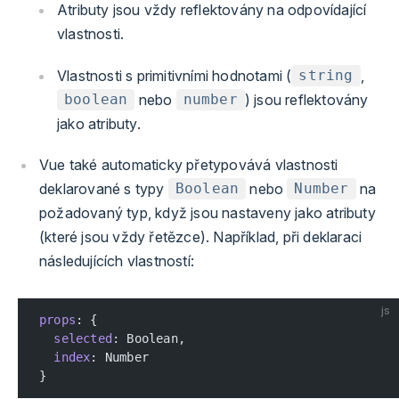
Atributy jsou vždy reflektovány na odpovídající
vlastnosti.
Vlastnosti s primitivními hodnotami (
,
string
nebo
) jsou reflektovány
boolean
number
jako atributy.
Vue také automaticky přetypovává vlastnosti
deklarované s typy
nebo
na
Boolean
Number
požadovaný typ, když jsou nastaveny jako atributy
(které jsou vždy řetězce). Například, při deklaraci
následujících vlastností:
js
props
: {
  selected
: Boolean,
  index
: Number
}