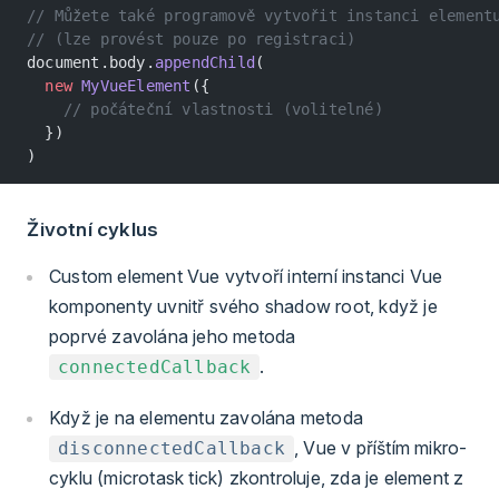
// Můžete také programově vytvořit instanci element
// (lze provést pouze po registraci)
document.body.
appendChild
(
  new
 MyVueElement
({
    // počáteční vlastnosti (volitelné)
  })
)
Životní cyklus
Custom element Vue vytvoří interní instanci Vue
komponenty uvnitř svého shadow root, když je
poprvé zavolána jeho metoda
.
connectedCallback
Když je na elementu zavolána metoda
, Vue v příštím mikro-
disconnectedCallback
cyklu (microtask tick) zkontroluje, zda je element z