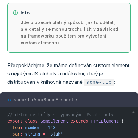
Info
Jde o obecně platný způsob, jak to udělat,
ale detaily se mohou trochu lišit v závislosti
na frameworku použitém pro vytvoření
custom elementu.
Předpokládejme, že máme definován custom element
s nějakými JS atributy a událostmi, který je
distribuován v knihovně nazvané
:
some-lib
some-lib/src/SomeElement.ts
ts
// definice třídy s typovanými JS atributy
export
 class
 SomeElement
 extends
 HTMLElement
 {
  foo
:
 number
 =
 123
  bar
:
 string
 =
 'blah'