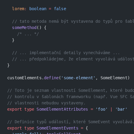
  lorem
:
 boolean
 =
 false
  // tato metoda nemá být vystavena do typů pro šab
  someMethod
() {
    /* ... */
  }
  // ... implementační detaily vynecháváme ...
  // ... předpokládejme, že element vyvolává událos
}
customElements.
define
(
'some-element'
, SomeElement)
// Toto je seznam vlastností SomeElement, které bud
// kontrolu v šablonách frameworku (např. Vue SFC š
// vlastnosti nebudou vystaveny.
export
 type
 SomeElementAttributes
 =
 'foo'
 |
 'bar'
// Definice typů událostí, které SomeEvent vyvolává
export
 type
 SomeElementEvents
 =
 {