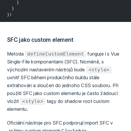
    }
  }
})
SFC jako custom element
Metoda
funguje i s Vue
defineCustomElement
Single-File komponentami (SFC). Nicméně, s
výchozím nastavením nástrojů bude
<style>
uvnitř SFC během produkčního buildu stále
extrahován a sloučen do jednoho CSS souboru. Při
použití SFC jako custom elementu je často žádoucí
vložit
tagy do shadow root custom
<style>
elementu.
Oficiální nástroje pro SFC podporují import SFC v
„režimu custom elementu“ (vyžaduje