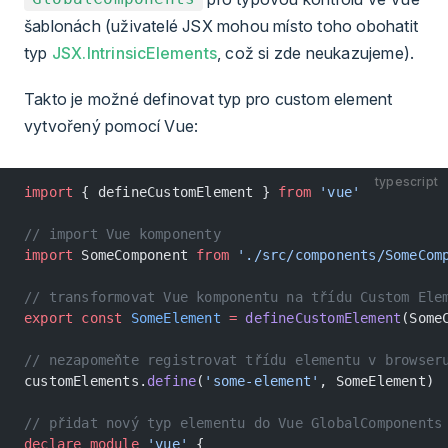
šablonách (uživatelé JSX mohou místo toho obohatit
typ
JSX.IntrinsicElements
, což si zde neukazujeme).
Takto je možné definovat typ pro custom element
vytvořený pomocí Vue:
typescript
import
 { defineCustomElement } 
from
 'vue'
// import Vue komponenty
import
 SomeComponent 
from
 './src/components/SomeCom
// transformovat Vue komponentu na třídu Custom Ele
export
 const
 SomeElement
 =
 defineCustomElement
(Some
// nezapomeňte registrovat třídu elementu v browser
customElements.
define
(
'some-element'
, SomeElement)
// přidat nový typ elementu do Vue GlobalComponents
declare
 module
 'vue'
 {