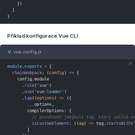
    })
  ]
}
Příklad konfigurace Vue CLI
vue.config.js
js
module
.
exports
 =
 {
  chainWebpack
: (
config
) 
=>
 {
    config.module
      .
rule
(
'vue'
)
      .
use
(
'vue-loader'
)
      .
tap
((
options
) 
=>
 ({
        ...
options,
        compilerOptions: {
          // považovat jakýkoli tag, který začíná n
          isCustomElement
: (
tag
) 
=>
 tag.
startsWith
(
        }