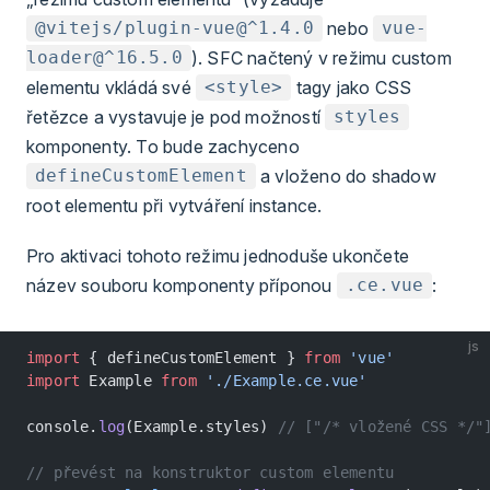
nebo
@vitejs/plugin-vue@^1.4.0
vue-
). SFC načtený v režimu custom
loader@^16.5.0
elementu vkládá své
tagy jako CSS
<style>
řetězce a vystavuje je pod možností
styles
komponenty. To bude zachyceno
a vloženo do shadow
defineCustomElement
root elementu při vytváření instance.
Pro aktivaci tohoto režimu jednoduše ukončete
název souboru komponenty příponou
:
.ce.vue
js
import
 { defineCustomElement } 
from
 'vue'
import
 Example 
from
 './Example.ce.vue'
console.
log
(Example.styles) 
// ["/* vložené CSS */"
// převést na konstruktor custom elementu