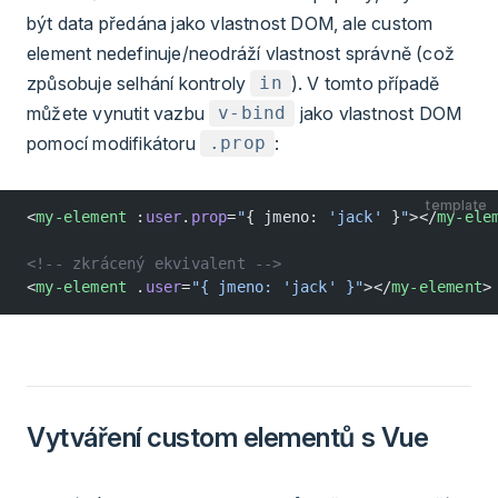
být data předána jako vlastnost DOM, ale custom
element nedefinuje/neodráží vlastnost správně (což
způsobuje selhání kontroly
). V tomto případě
in
můžete vynutit vazbu
jako vlastnost DOM
v-bind
pomocí modifikátoru
:
.prop
template
<
my-element
 :
user
.
prop
=
"
{ jmeno: 
'jack'
 }
"
></
my-ele
<!-- zkrácený ekvivalent -->
<
my-element
 .
user
=
"{ jmeno: 'jack' }"
></
my-element
>
Vytváření custom elementů s Vue