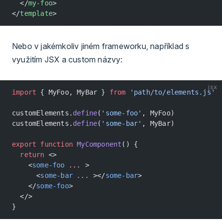
  </
my-foo
>
</
template
>
Nebo v jakémkoliv jiném frameworku, například s
využitím JSX a custom názvy:
jsx
import
 { MyFoo, MyBar } 
from
 'path/to/elements.js'
customElements.
define
(
'some-foo'
, MyFoo)
customElements.
define
(
'some-bar'
, MyBar)
export
 function
 MyComponent
() {
  return
 <>
    <
some-foo
 ...
 >
      <
some-bar
 ...
 ></
some-bar
>
    </
some-foo
>
  </>
}