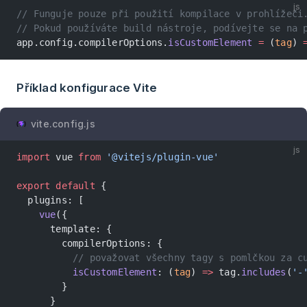
js
// Funguje pouze při použití kompilace v prohlížeči
// Pokud používáte build nástroje, podívejte se na 
app.config.compilerOptions.
isCustomElement
 =
 (
tag
) 
Příklad konfigurace Vite
vite.config.js
js
import
 vue 
from
 '@vitejs/plugin-vue'
export
 default
 {
  plugins: [
    vue
({
      template: {
        compilerOptions: {
          // považovat všechny tagy s pomlčkou za c
          isCustomElement
: (
tag
) 
=>
 tag.
includes
(
'-
        }
      }