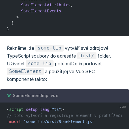
      SomeElementAttributes
,
      SomeElementEvents
    >
  }
}
Řekněme, že
vytváří své zdrojové
some-lib
TypeScript soubory do adresáře
folder.
dist/
Uživatel
poté může importovat
some-lib
a použít jej ve Vue SFC
SomeElement
komponentě takto:
SomeElementImpl.vue
vue
<
script
 setup
 lang
=
"ts"
>
// toto vytvoří a registruje element v prohlížeči
import
 'some-lib/dist/SomeElement.js'