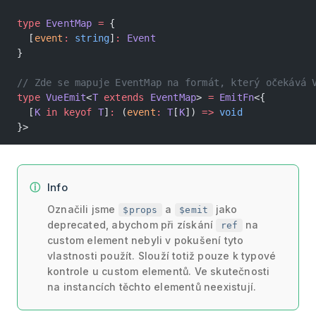
type
 EventMap
 =
 {
  [
event
:
 string
]
:
 Event
}
// Zde se mapuje EventMap na formát, který očekává 
type
 VueEmit
<
T
 extends
 EventMap
> 
=
 EmitFn
<{
  [
K
 in
 keyof
 T
]
:
 (
event
:
 T
[
K
]) 
=>
 void
}>
Info
Označili jsme
a
jako
$props
$emit
deprecated, abychom při získání
na
ref
custom element nebyli v pokušení tyto
vlastnosti použít. Slouží totiž pouze k typové
kontrole u custom elementů. Ve skutečnosti
na instancích těchto elementů neexistují.