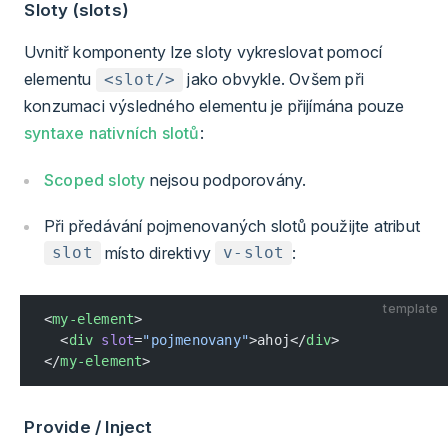
Sloty (slots)
Uvnitř komponenty lze sloty vykreslovat pomocí
elementu
jako obvykle. Ovšem při
<slot/>
konzumaci výsledného elementu je přijímána pouze
syntaxe nativních slotů
:
Scoped sloty
nejsou podporovány.
Při předávání pojmenovaných slotů použijte atribut
místo direktivy
:
slot
v-slot
template
<
my-element
>
  <
div
 slot
=
"pojmenovany"
>ahoj</
div
>
</
my-element
>
Provide / Inject