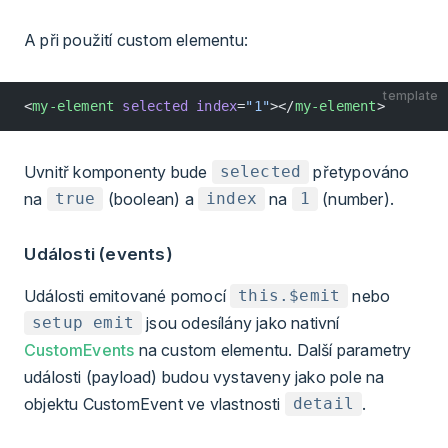
A při použití custom elementu:
template
<
my-element
 selected
 index
=
"1"
></
my-element
>
Uvnitř komponenty bude
přetypováno
selected
na
(boolean) a
na
(number).
true
index
1
Události (events)
Události emitované pomocí
nebo
this.$emit
jsou odesílány jako nativní
setup emit
CustomEvents
na custom elementu. Další parametry
události (payload) budou vystaveny jako pole na
objektu CustomEvent ve vlastnosti
.
detail