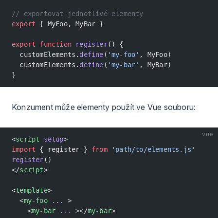
// exportovat jednotlivé elementy
export
 { MyFoo, MyBar }
export
 function
 register
() {
  customElements.
define
(
'my-foo'
, MyFoo)
  customElements.
define
(
'my-bar'
, MyBar)
}
Konzument může elementy použít ve Vue souboru:
vue
<
script
 setup
>
import
 { register } 
from
 'path/to/elements.js'
register
()
</
script
>
<
template
>
  <
my-foo
 ...
 >
    <
my-bar
 ...
 ></
my-bar
>