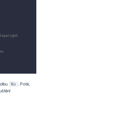
laywright
es
volbu
. Poté,
No
uštění