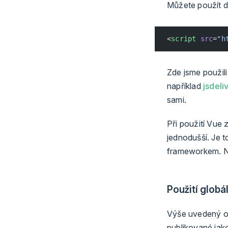
Můžete použít di
<
script
 src
=
"h
Zde jsme použil
například
jsdeli
sami.
Při použití Vue
jednodušší. Je 
frameworkem. N
Použití globá
Výše uvedený 
publikované jako