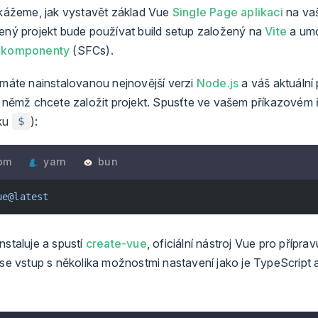
 ukážeme, jak vystavět základ Vue
Single Page aplikaci
na va
řený projekt bude používat build setup založený na
Vite
a umo
e komponenty
(SFCs).
 máte nainstalovanou nejnovější verzi
Node.js
a váš aktuální
v němž chcete založit projekt. Spusťte ve vašem příkazovém ř
aku
):
$
pm
yarn
bun
ue@latest
nstaluje a spustí
create-vue
, oficiální nástroj Vue pro přípr
í se vstup s několika možnostmi nastavení jako je TypeScript