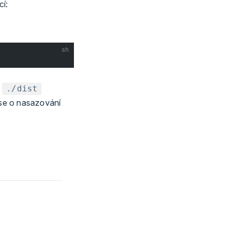
cí:
sh
e
./dist
 se o nasazování