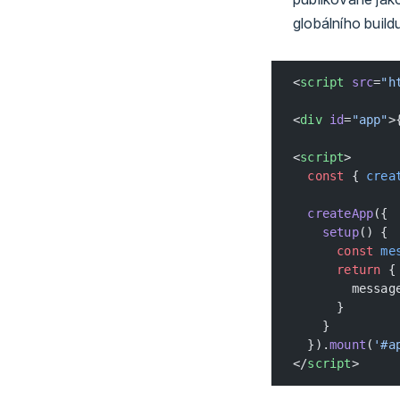
globálního build
<
script
 src
=
"h
<
div
 id
=
"app"
>
<
script
>
  const
 { 
crea
  createApp
({
    setup
() {
      const
 me
      return
 {
        messag
      }
    }
  }).
mount
(
'#a
</
script
>