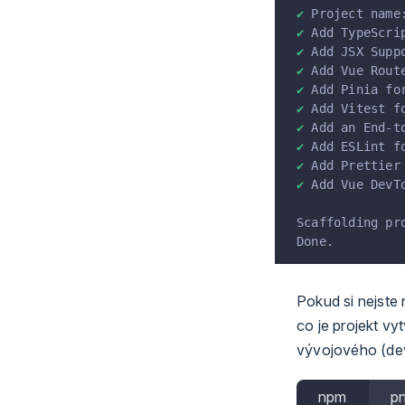
✔
Project name
✔
Add TypeScri
✔
Add JSX Supp
✔
Add Vue Rout
✔
Add Pinia fo
✔
Add Vitest f
✔
Add an End-t
✔
Add ESLint f
✔
Add Prettier
✔
Add Vue DevT
Scaffolding pr
Done.
Pokud si nejste 
co je projekt vyt
vývojového (dev
npm
p