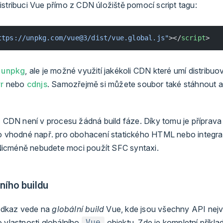
stribuci Vue přímo z CDN úložiště pomocí script tagu:
ttps://unpkg.com/vue@3/dist/vue.global.js"
></
script
>
i
unpkg
, ale je možné využití jakékoli CDN které umí distribuo
vr
nebo
cdnjs
. Samozřejmě si můžete soubor také stáhnout a 
 z CDN není v procesu žádná build fáze. Díky tomu je přípra
to vhodné např. pro obohacení statického HTML nebo integra
icméně nebudete moci použít SFC syntaxi.
lního buildu
odkaz vede na
globální build
Vue, kde jsou všechny API nejv
 vlastnosti globálního
objektu. Zde je kompletní příkla
Vue