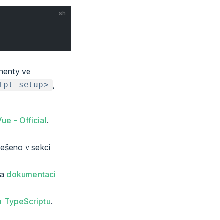
sh
onenty ve
,
ipt setup>
Vue - Official
.
řešeno v sekci
na
dokumentaci
m TypeScriptu
.