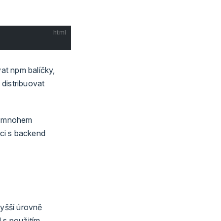
html
vat npm balíčky,
distribuovat
va mnohem
ci s backend
yšší úrovně
d s použitím