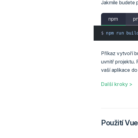
Jakmile budete p
npm
p
$ 
npm
 run
 buil
Příkaz vytvoří 
uvnitř projektu.
vaší aplikace do
Další kroky >
Použití Vu