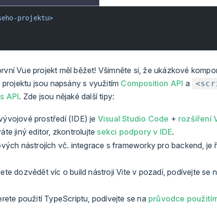
seho-projektu>
první Vue projekt měl běžet! Všimněte si, že ukázkové komp
projektu jsou napsány s využitím
Composition API
a
<scr
s API
. Zde jsou nějaké další tipy:
ývojové prostředí (IDE) je
Visual Studio Code
+
rozšíření 
te jiný editor, zkontrolujte
sekci podpory v IDE
.
vých nástrojích vč. integrace s frameworky pro backend, je 
te dozvědět víc o build nástroji Vite v pozadí, podívejte se 
rete použití TypeScriptu, podívejte se na
průvodce použití