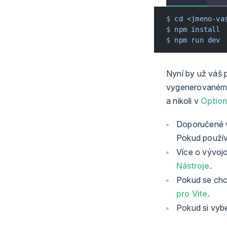
$ 
cd
 <jmeno-va
$ 
npm
 install
$ 
npm
 run
 dev
Nyní by už váš 
vygenerovaném 
a nikoli v
Option
Doporučené v
Pokud používá
Více o vývojo
Nástroje
.
Pokud se chce
pro Vite
.
Pokud si vybe