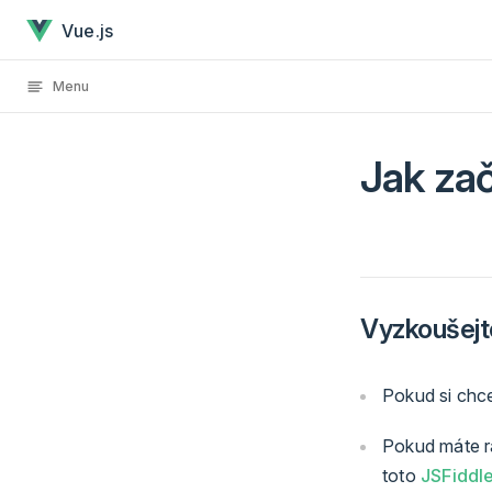
Jak začít has loaded
Skip to content
Vue.js
Menu
Jak zač
Vyzkoušejt
Pokud si chce
Pokud máte ra
toto
JSFiddl