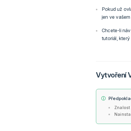
Pokud už ovlá
jen ve vašem 
Chcete-li náv
tutoriál, kter
Vytvoření 
Předpokl
Znalost
Nainst