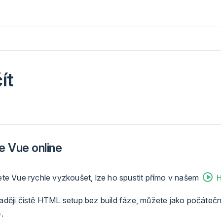
ít
e Vue online
te Vue rychle vyzkoušet, lze ho spustit přímo v našem
H
ději čistě HTML setup bez build fáze, můžete jako počátečn
e
.