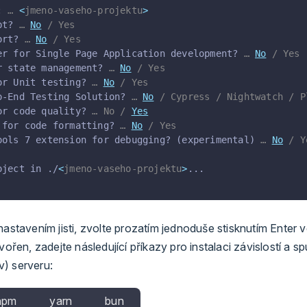
: 
… 
<
jmeno-vaseho-projektu
>
pt? 
… 
No
 / Yes
ort? 
… 
No
 / Yes
er for Single Page Application development? 
… 
No
 / Yes
r state management? 
… 
No
 / Yes
or Unit testing? 
… 
No
 / Yes
o-End Testing Solution? 
… 
No
 / Cypress / Nightwatch / P
or code quality? 
… No / 
Yes
 for code formatting? 
… 
No
 / Yes
ools 7 extension for debugging? (experimental) 
… 
No
 / Y
oject in ./
<
jmeno-vaseho-projektu
>
...
nastavením jisti, zvolte prozatím jednoduše stisknutím Enter 
vořen, zadejte následující příkazy pro instalaci závislostí a sp
) serveru:
npm
yarn
bun