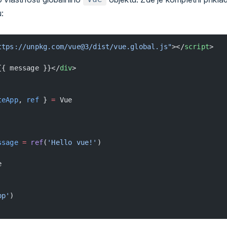
u:
ttps://unpkg.com/vue@3/dist/vue.global.js"
></
script
>
{{ message }}</
div
>
teApp
, 
ref
 } 
=
 Vue
ssage
 =
 ref
(
'Hello vue!'
)
e
pp'
)