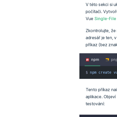
V této sekci si
počítači. Vytvo
Vue
Single-Fil
Zkontrolujte, že
adresář je ten, 
příkaz (bez zn
npm
pn
$ 
npm
 create
 v
Tento příkaz nai
aplikace. Objev
testování: