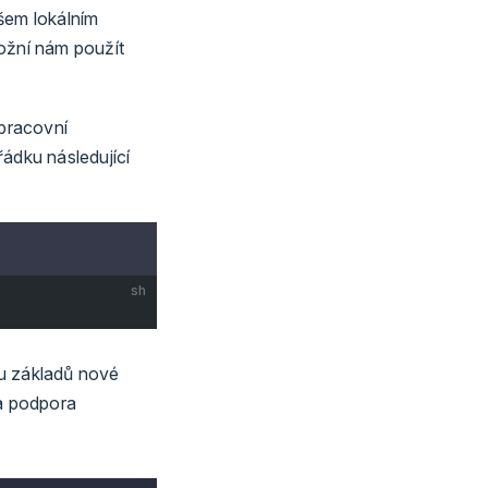
šem lokálním
žní nám použít
 pracovní
ádku následující
sh
avu základů nové
 a podpora