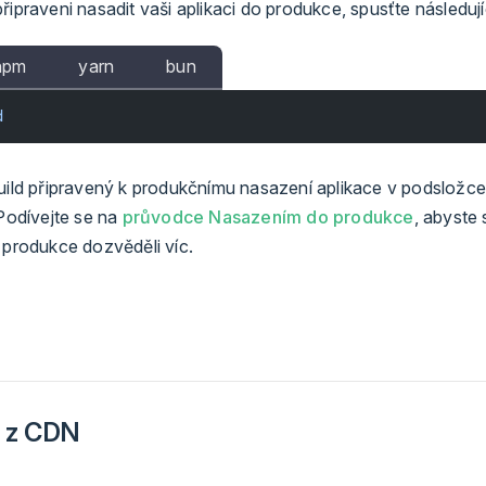
řipraveni nasadit vaši aplikaci do produkce, spusťte následují
npm
yarn
bun
d
build připravený k produkčnímu nasazení aplikace v podsložc
 Podívejte se na
průvodce Nasazením do produkce
, abyste
 produkce dozvěděli víc.
e z CDN