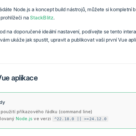
dáte Node.js a koncept build nástrojů, můžete si kompletní 
prohlížeči na
StackBlitz
.
od na doporučené ideální nastavení, podívejte se tento intera
ý vám ukáže jak spustit, upravit a publikovat vaši první Vue apli
Vue aplikace
ady
 použití příkazového řádku (command line)
alovaný
Node.js
ve verzi
^22.18.0 || >=24.12.0