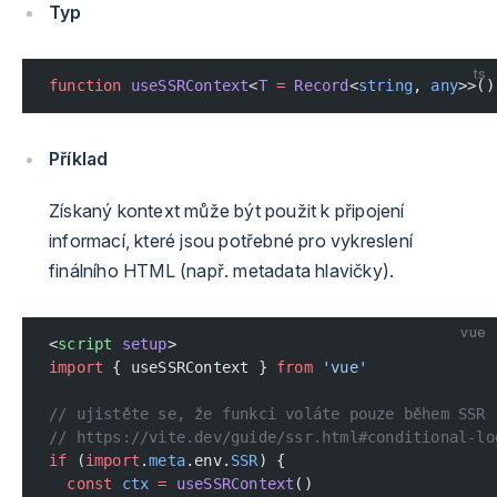
Typ
ts
function
 useSSRContext
<
T
 =
 Record
<
string
, 
any
>>()
Příklad
Získaný kontext může být použit k připojení
informací, které jsou potřebné pro vykreslení
finálního HTML (např. metadata hlavičky).
vue
<
script
 setup
>
import
 { useSSRContext } 
from
 'vue'
// ujistěte se, že funkci voláte pouze během SSR
// https://vite.dev/guide/ssr.html#conditional-lo
if
 (
import
.
meta
.env.
SSR
) {
  const
 ctx
 =
 useSSRContext
()