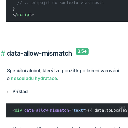
  // ...připojit do kontextu vlastnosti
}
</
script
>
data-allow-mismatch
Speciální atribut, který lze použít k potlačení varování
o
nesouladu hydratace
.
Příklad
html
<
div
 data-allow-mismatch
=
"text"
>{{ data.toLocaleS