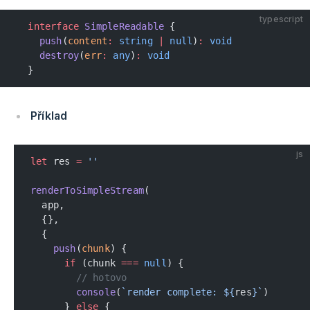
typescript
  interface
 SimpleReadable
 {
    push
(
content
:
 string
 |
 null
)
:
 void
    destroy
(
err
:
 any
)
:
 void
  }
Příklad
js
let
 res 
=
 ''
renderToSimpleStream
(
  app,
  {},
  {
    push
(
chunk
) {
      if
 (chunk 
===
 null
) {
        // hotovo
        console
(
`render complete: ${
res
}`
)
      } 
else
 {