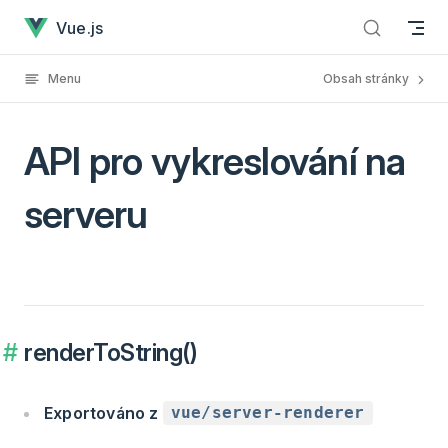
API pro vykreslování na serveru has loaded
Skip to content
Vue.js
Menu
Obsah stránky
API pro vykreslování na
serveru
renderToString()
Exportováno z
vue/server-renderer