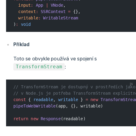
  input
:
 App
 |
 VNode
,
  context
:
 SSRContext
 =
 {},
  writable
:
 WritableStream
)
:
 void
Příklad
Toto se obvykle používá ve spojení s
:
TransformStream
js
// TransformStream je dostupný v prostředích jako
// v Node.js je potřeba TransformStream explicitn
const
 { 
readable
, 
writable
 } 
=
 new
 TransformStrea
pipeToWebWritable
(app, {}, writable)
return
 new
 Response
(readable)