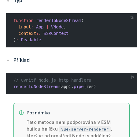
Typ
ts
function
 renderToNodeStream
(
  input
:
 App
 |
 VNode
,
  context
?:
 SSRContext
)
:
 Readable
Příklad
js
// uvnitř Node.js http handleru
renderToNodeStream
(app).
pipe
(res)
Poznámka
Tato metoda není podporována v ESM
buildu balíčku
,
vue/server-renderer
který je od prostředí Node.js oddělený.