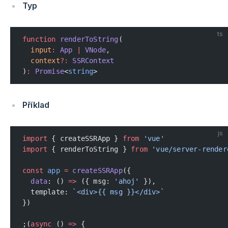
Typ
ts
function
 renderToString
(
  input
:
 App
 |
 VNode
,
  context
?:
 SSRContext
)
:
 Promise
<
string
>
Příklad
js
import
 { createSSRApp } 
from
 'vue'
import
 { renderToString } 
from
 'vue/server-render
const
 app
 =
 createSSRApp
({
  data
: () 
=>
 ({ msg: 
'ahoj'
 }),
  template: 
`<div>{{ msg }}</div>`
})
;(
async
 () 
=>
 {