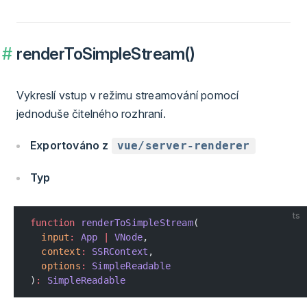
renderToSimpleStream()
Vykreslí vstup v režimu streamování pomocí
jednoduše čitelného rozhraní.
Exportováno z
vue/server-renderer
Typ
ts
function
 renderToSimpleStream
(
  input
:
 App
 |
 VNode
,
  context
:
 SSRContext
,
  options
:
 SimpleReadable
)
:
 SimpleReadable