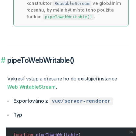
konstruktor
ve globálním
ReadableStream
rozsahu, by měla být místo toho použita
funkce
.
pipeToWebWritable()
pipeToWebWritable()
Vykreslí vstup a přesune ho do existující instance
Web WritableStream
.
Exportováno z
vue/server-renderer
Typ
ts
function
 pipeToWebWritable
(