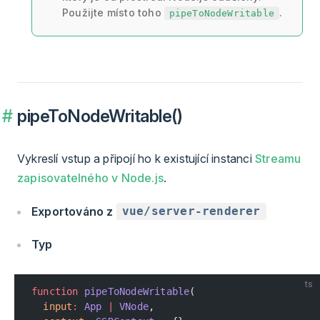
Použijte místo toho
.
pipeToNodeWritable
pipeToNodeWritable()
Vykreslí vstup a připojí ho k existující instanci
Streamu
zapisovatelného v Node.js
.
Exportováno z
vue/server-renderer
Typ
ts
function
 pipeToNodeWritable
(
  input
:
 App
 |
 VNode
,