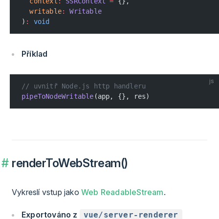
  context
:
 SSRContext
 =
 {},
  writable
:
 Writable
)
:
 void
Příklad
js
// uvnitř Node.js http handleru
pipeToNodeWritable
(app, {}, res)
renderToWebStream()
Vykreslí vstup jako
Web ReadableStream
.
Exportováno z
vue/server-renderer