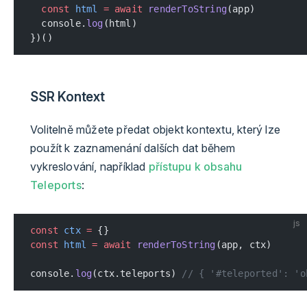
  const
 html
 =
 await
 renderToString
(app)
  console.
log
(html)
})()
SSR Kontext
Volitelně můžete předat objekt kontextu, který lze
použít k zaznamenání dalších dat během
vykreslování, například
přístupu k obsahu
Teleports
:
js
const
 ctx
 =
 {}
const
 html
 =
 await
 renderToString
(app, ctx)
console.
log
(ctx.teleports) 
// { '#teleported': 'o