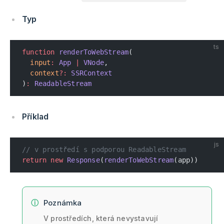
Typ
ts
function
 renderToWebStream
(
  input
:
 App
 |
 VNode
,
  context
?:
 SSRContext
)
:
 ReadableStream
Příklad
js
// v prostředí s podporou ReadableStream
return
 new
 Response
(
renderToWebStream
(app))
Poznámka
V prostředích, která nevystavují