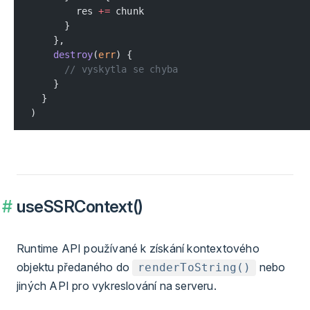
        res 
+=
 chunk
      }
    },
    destroy
(
err
) {
      // vyskytla se chyba
    }
  }
)
useSSRContext()
Runtime API používané k získání kontextového
objektu předaného do
nebo
renderToString()
jiných API pro vykreslování na serveru.