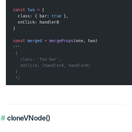
const
 two
 =
 {
  class: { bar: 
true
 },
  onClick: handlerB
}
const
 merged
 =
 mergeProps
(one, two)
/**
 {
   class: 'foo bar',
   onClick: [handlerA, handlerB]
 }
 */
cloneVNode()