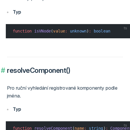
Typ
ts
function
 isVNode
(
value
:
 unknown
)
:
 boolean
resolveComponent()
Pro ruční vyhledání registrované komponenty podle
jména.
Typ
ts
function
 resolveComponent
(
name
:
 string
)
:
 Componen