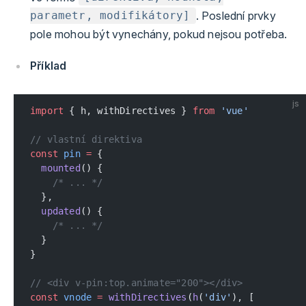
. Poslední prvky
parametr, modifikátory]
pole mohou být vynechány, pokud nejsou potřeba.
Příklad
js
import
 { h, withDirectives } 
from
 'vue'
// vlastní direktiva
const
 pin
 =
 {
  mounted
() {
    /* ... */
  },
  updated
() {
    /* ... */
  }
}
// <div v-pin:top.animate="200"></div>
const
 vnode
 =
 withDirectives
(
h
(
'div'
), [