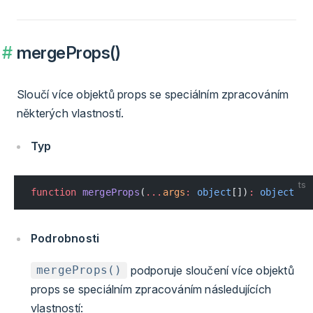
mergeProps()
Sloučí více objektů props se speciálním zpracováním
některých vlastností.
Typ
ts
function
 mergeProps
(
...
args
:
 object
[])
:
 object
Podrobnosti
podporuje sloučení více objektů
mergeProps()
props se speciálním zpracováním následujících
vlastností: