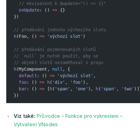
  // ekvivalent k @update="() => {}"
  onUpdate
: () 
=>
 {}
})
// předávání jednoho výchozího slotu
h
(Foo, () 
=>
 'výchozí slot'
)
// předávání pojmenovaných slotů
// `null` je nutné použít, aby se
// objekt slotů nezaměňoval s props
h
(MyComponent, 
null
, {
  default
: () 
=>
 'výchozí slot'
,
  foo
: () 
=>
 h
(
'div'
, 
'foo'
),
  bar
: () 
=>
 [
h
(
'span'
, 
'one'
), 
h
(
'span'
, 
'two'
)]
})
Viz také:
Průvodce – Funkce pro vykreslení –
Vytváření VNodes