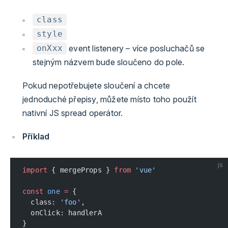
class
style
event listenery – více posluchačů se
onXxx
stejným názvem bude sloučeno do pole.
Pokud nepotřebujete sloučení a chcete
jednoduché přepisy, můžete místo toho použít
nativní JS spread operátor.
Příklad
js
import
 { mergeProps } 
from
 'vue'
const
 one
 =
 {
  class: 
'foo'
,
  onClick: handlerA
}