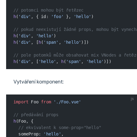
// potomci mohou být řetězec
h
(
'div'
, { id: 
'foo'
 }, 
'hello'
)
// pokud neexistují žádné props, mohou být vynech
h
(
'div'
, 
'hello'
)
h
(
'div'
, [
h
(
'span'
, 
'hello'
)])
// pole potomků může obsahovat mix VNodes a řetěz
h
(
'div'
, [
'hello'
, 
h
(
'span'
, 
'hello'
)])
Vytváření komponent:
js
import
 Foo 
from
 './Foo.vue'
// předávání props
h
(Foo, {
  // ekvivalent k some-prop="hello"
  someProp: 
'hello'
,