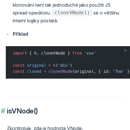
klonování není tak jednoduché jako použití JS
spread operátoru.
se o většinu
cloneVNode()
interní logiky postará.
Příklad
js
import
 { h, cloneVNode } 
from
 'vue'
const
 original
 =
 h
(
'div'
)
const
 cloned
 =
 cloneVNode
(original, { id: 
'foo'
 }
isVNode()
Zkontroluje, zda je hodnota VNode.