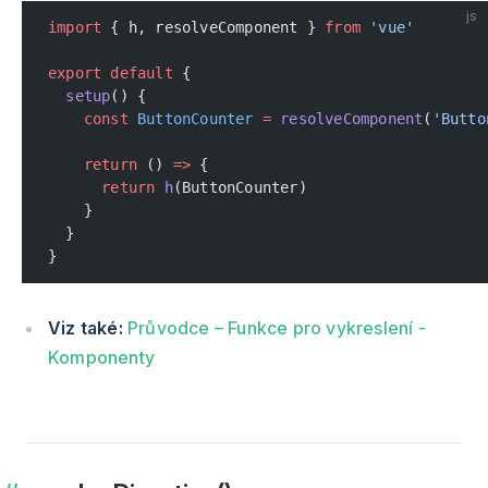
js
import
 { h, resolveComponent } 
from
 'vue'
export
 default
 {
  setup
() {
    const
 ButtonCounter
 =
 resolveComponent
(
'Butto
    return
 () 
=>
 {
      return
 h
(ButtonCounter)
    }
  }
}
Viz také:
Průvodce – Funkce pro vykreslení -
Komponenty