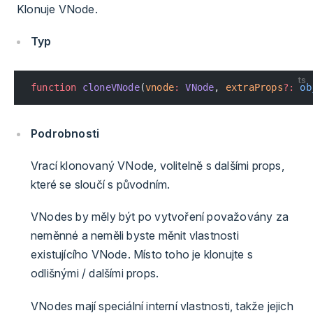
Klonuje VNode.
Typ
ts
function
 cloneVNode
(
vnode
:
 VNode
, 
extraProps
?:
 ob
Podrobnosti
Vrací klonovaný VNode, volitelně s dalšími props,
které se sloučí s původním.
VNodes by měly být po vytvoření považovány za
neměnné a neměli byste měnit vlastnosti
existujícího VNode. Místo toho je klonujte s
odlišnými / dalšími props.
VNodes mají speciální interní vlastnosti, takže jejich