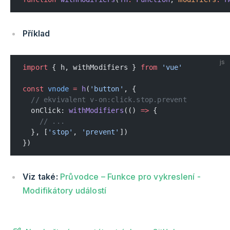
Příklad
js
import
 { h, withModifiers } 
from
 'vue'
const
 vnode
 =
 h
(
'button'
, {
  // ekvivalent v-on:click.stop.prevent
  onClick: 
withModifiers
(() 
=>
 {
    // ...
  }, [
'stop'
, 
'prevent'
])
})
Viz také:
Průvodce – Funkce pro vykreslení -
Modifikátory událostí