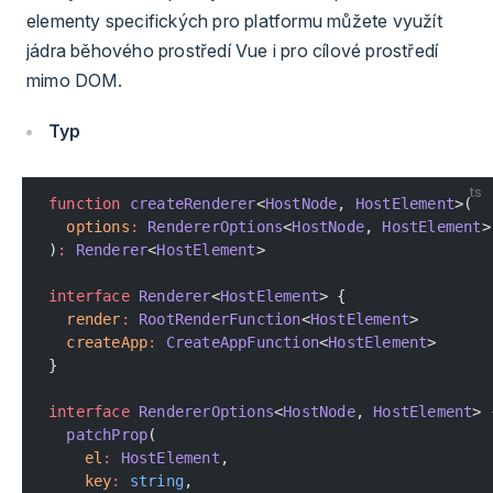
elementy specifických pro platformu můžete využít
jádra běhového prostředí Vue i pro cílové prostředí
mimo DOM.
Typ
ts
function
 createRenderer
<
HostNode
, 
HostElement
>(
  options
:
 RendererOptions
<
HostNode
, 
HostElement
>
)
:
 Renderer
<
HostElement
>
interface
 Renderer
<
HostElement
> {
  render
:
 RootRenderFunction
<
HostElement
>
  createApp
:
 CreateAppFunction
<
HostElement
>
}
interface
 RendererOptions
<
HostNode
, 
HostElement
> 
  patchProp
(
    el
:
 HostElement
,
    key
:
 string
,