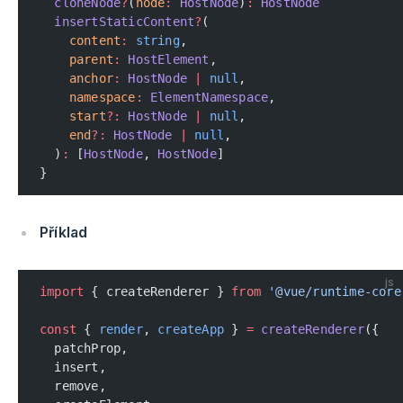
  cloneNode
?
(
node
:
 HostNode
)
:
 HostNode
  insertStaticContent
?
(
    content
:
 string
,
    parent
:
 HostElement
,
    anchor
:
 HostNode
 |
 null
,
    namespace
:
 ElementNamespace
,
    start
?:
 HostNode
 |
 null
,
    end
?:
 HostNode
 |
 null
,
  )
:
 [
HostNode
, 
HostNode
]
}
Příklad
js
import
 { createRenderer } 
from
 '@vue/runtime-core
const
 { 
render
, 
createApp
 } 
=
 createRenderer
({
  patchProp,
  insert,
  remove,