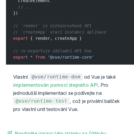
  createElement
  // ...
})
// `render` je nízkoúrovňové API
// `createApp` vrací instanci aplikace
export
 { render, createApp }
// re-exportuje základní API Vue
export
 *
 from
 '@vue/runtime-core'
Vlastní
od Vue je také
@vue/runtime-dom
implementován pomocí stejného API
. Pro
jednodušší implementaci se podívejte na
, což je privátní balíček
@vue/runtime-test
pro vlastní unit testování Vue.
Navrhněte úpravu této stránky na GitHubu