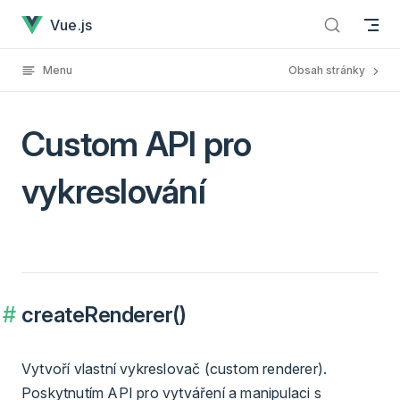
Custom API pro vykreslování has loaded
Skip to content
Vue.js
Menu
Obsah stránky
Custom API pro
vykreslování
createRenderer()
Vytvoří vlastní vykreslovač (custom renderer).
Poskytnutím API pro vytváření a manipulaci s