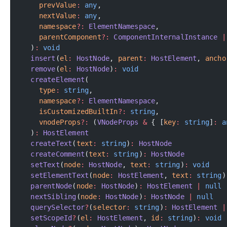
    prevValue
:
 any
,
    nextValue
:
 any
,
    namespace
?:
 ElementNamespace
,
    parentComponent
?:
 ComponentInternalInstance
 |
  )
:
 void
  insert
(
el
:
 HostNode
, 
parent
:
 HostElement
, 
ancho
  remove
(
el
:
 HostNode
)
:
 void
  createElement
(
    type
:
 string
,
    namespace
?:
 ElementNamespace
,
    isCustomizedBuiltIn
?:
 string
,
    vnodeProps
?:
 (
VNodeProps
 &
 { [
key
:
 string
]
:
 a
  )
:
 HostElement
  createText
(
text
:
 string
)
:
 HostNode
  createComment
(
text
:
 string
)
:
 HostNode
  setText
(
node
:
 HostNode
, 
text
:
 string
)
:
 void
  setElementText
(
node
:
 HostElement
, 
text
:
 string
)
  parentNode
(
node
:
 HostNode
)
:
 HostElement
 |
 null
  nextSibling
(
node
:
 HostNode
)
:
 HostNode
 |
 null
  querySelector
?
(
selector
:
 string
)
:
 HostElement
 |
  setScopeId
?
(
el
:
 HostElement
, 
id
:
 string
)
:
 void